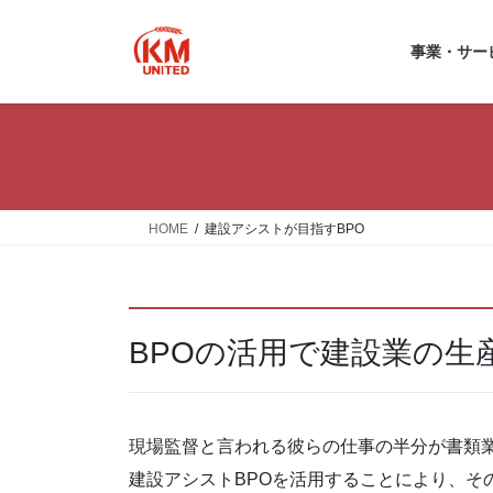
コ
ナ
ン
ビ
事業
テ
ゲ
ン
ー
ツ
シ
へ
ョ
ス
ン
キ
に
ッ
移
HOME
建設アシストが目指すBPO
プ
動
BPOの活用で建設業の
現場監督と言われる彼らの仕事の半分が書類
建設アシストBPOを活用することにより、そ