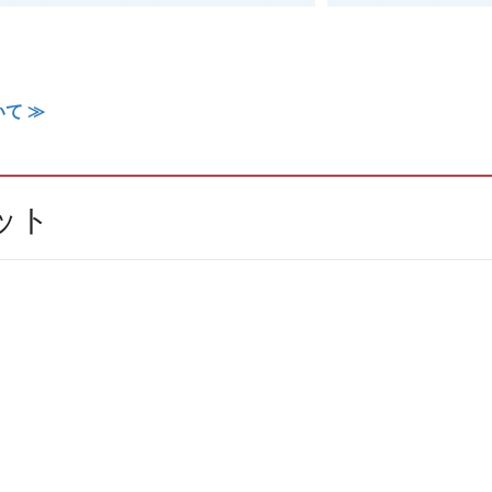
て ≫
ット