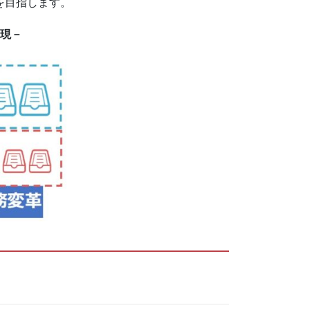
を目指します。
現－