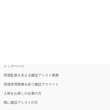
また、企業様とお話を進めながら、派遣スタッフのスキルアップ
を図るために計画的なローテーションをご提案させていただくこ
とがあります。
制約がある派遣スタッフも、制約条件がなくなればフルタイムで
勤務してキャリアアップを目指します。
現在所属している建設アシスタントは建築施工管理技士の資格取
得を目指しているスタッフが複数人おり、中には1級建築施工管理
技士の資格を取得したスタッフもいます。
トップページ
現場監督を支える建設アシスト業務
現場管理業務を担う建設アスリート
人材をお探しの企業の方
既に建設アシストの方