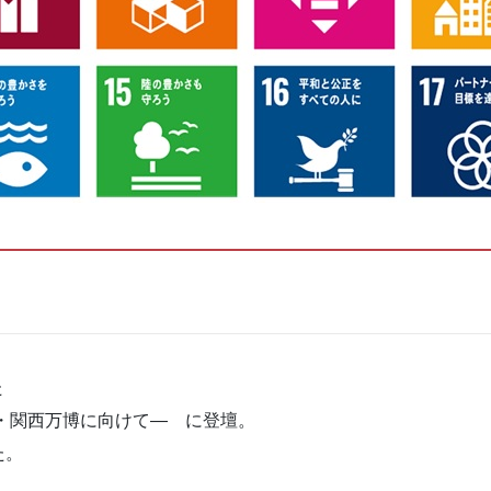
た
阪・関西万博に向けて― に登壇。
た。