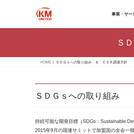
コ
ナ
ン
ビ
事業
テ
ゲ
ン
ー
ツ
シ
へ
ョ
ＳＤ
ス
ン
キ
に
ッ
移
HOME
ＳＤＧｓへの取り組み ＆ ＣＳＲ調達方針
プ
動
ＳＤＧｓへの取り組み
持続可能な開発目標（SDGs：Sustainable Dev
2015年9月の国連サミットで加盟国の全会一